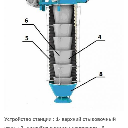
Устройство станции : 1- верхний стыковочный
узел ,; 2- патрубок системы аспирации ; 3-