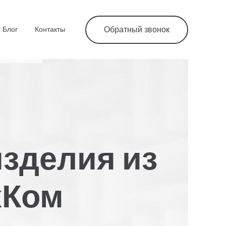
Блог
Контакты
Обратный звонок
изделия из
хКом