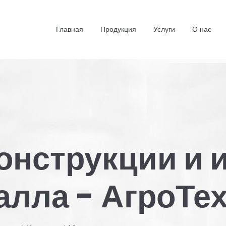
Главная
Продукция
Услуги
О нас
нструкции и 
алла - АгроТе