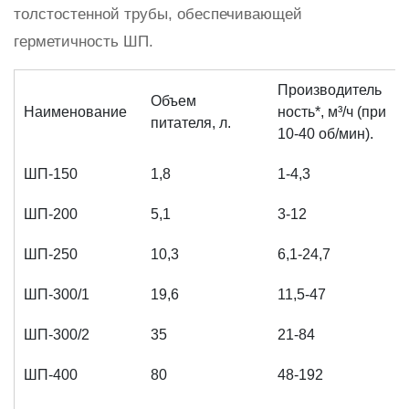
толстостенной трубы, обеспечивающей
герметичность ШП.
Производитель
Объем
Наименование
ность*, м³/ч (при
питателя, л.
10-40 об/мин).
ШП-150
1,8
1-4,3
ШП-200
5,1
3-12
ШП-250
10,3
6,1-24,7
ШП-300/1
19,6
11,5-47
ШП-300/2
35
21-84
ШП-400
80
48-192