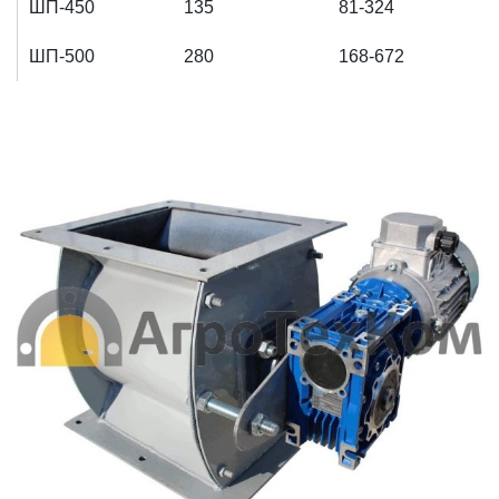
ШП-450
135
81-324
ШП-500
280
168-672