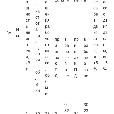
10
м
/ч
ие, Па
о
а
ас
ас
я
щ
щ
са
са
ча
но
ен
бе
c
ст
ст
ия
з
дв
от
ь
ра
дв
иг
И
а
№
дв
бо
иг
ат
сп
вр
иг
че
ат
ел
пр
в
пр
в
а
ат
го
ел
е
и
ра
и
ра
щ
ел
ко
я,
м,
m
бо
m
бо
ен
я,
ле
кг
кг
ax
че
ax
че
ия
кВ
са
±5
±5
К
й
К
й
,
т
,
%
%
П
зо
П
зо
об
об
Д
не
Д
не
/
/
м
м
ин
ин
0,
30
32
23
1,
30
28
0,
34