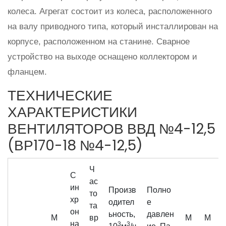
колеса. Агрегат состоит из колеса, расположенного
на валу приводного типа, который инсталлирован на
корпусе, расположенном на станине. Сварное
устройство на выходе оснащено коллектором и
фланцем.
ТЕХНИЧЕСКИЕ
ХАРАКТЕРИСТИКИ
ВЕНТИЛЯТОРОВ ВВД №4-12,5
(ВР170-18 №4-12,5)
Ч
С
ас
ин
Произв
Полно
то
хр
одител
е
та
он
ьность,
давлен
М
вр
М
М
на
3
3