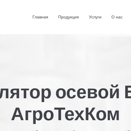
Главная
Продукция
Услуги
О нас
лятор осевой 
АгроТехКом