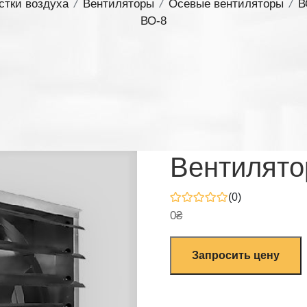
стки воздуха
/
Вентиляторы
/
Осевые вентиляторы
/
В
ВО-8
Вентилято
(0)
0
₴
Запросить цену