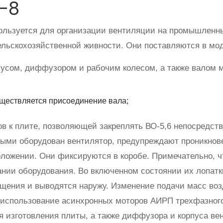
О-8
льзуется для организации вентиляции на промышленны
ьскохозяйственной живности. Они поставляются в модиф
пусом, диффузором и рабочим колесом, а также валом м
уществляется присоединение вала;
 к плите, позволяющей закреплять ВО-5,6 непосредстве
рыми оборудован вентилятор, предупреждают проникнов
оложении. Они фиксируются в коробе. Примечательно,
ании оборудования. Во включенном состоянии их лопа
щения и выводятся наружу. Изменение подачи масс воз
использование асинхронных моторов АИРП трехфазного
ля изготовления плиты, а также диффузора и корпуса ве