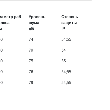
иаметр раб.
Уровень
Степень
олеса
шума
защиты
м
дБ
IP
60
74
54;55
60
79
54
30
75
35
10
76
54;55
00
79
54;55