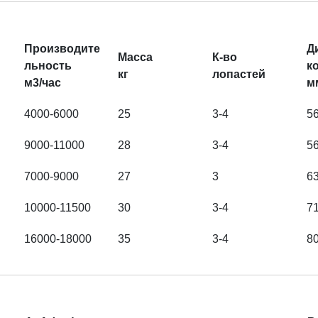
Производите
Д
Масса
К-во
льность
к
кг
лопастей
м3/час
м
4000-6000
25
3-4
5
9000-11000
28
3-4
5
7000-9000
27
3
6
10000-11500
30
3-4
7
16000-18000
35
3-4
8