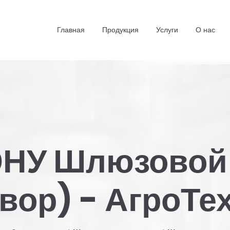
Главная
Продукция
Услуги
О нас
НУ Шлюзовой 
твор) - АгроТе