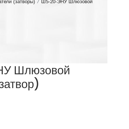
тели (затворы)
/
Ш5-20-ЭНУ Шлюзовой
У Шлюзовой
затвор)