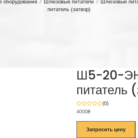
е оборудование
/
Шлюзовые питатели
/
Шлюзовые пита
питатель (затвор)
Ш5-20-ЭН
питатель (
(0)
4000
₴
Запросить цену