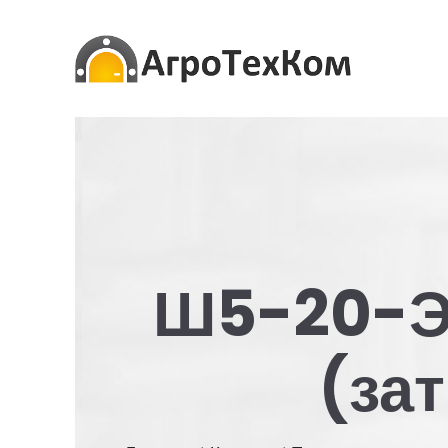
Ш5-20-Э
(за