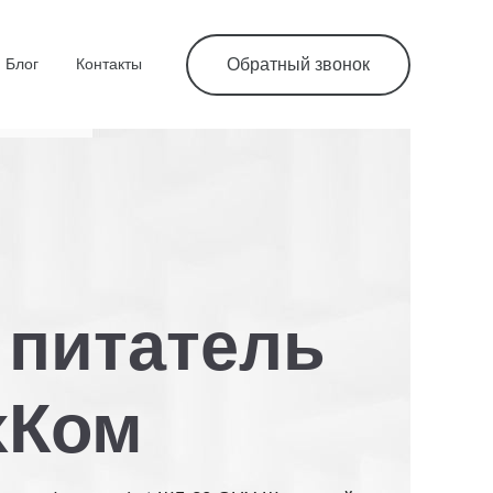
Блог
Контакты
Обратный звонок
питатель
хКом