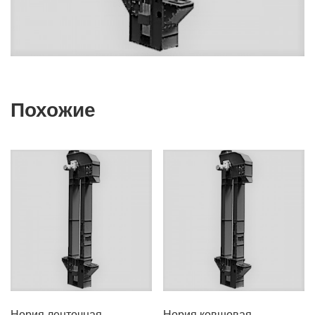
Похожие
Нория ленточная
Нория ковшовая