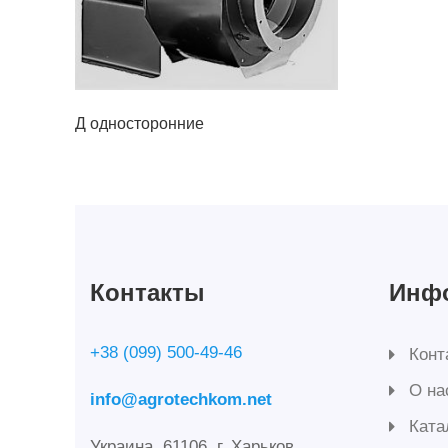
Д односторонние
Контакты
Инф
+38 (099) 500-49-46
Конт
О на
info@agrotechkom.net
Ката
Украина, 61106, г. Харьков,