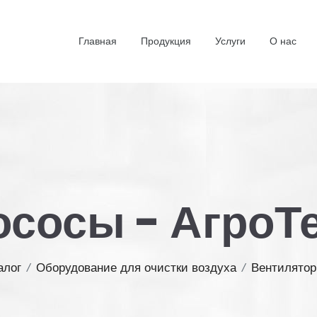
Главная
Продукция
Услуги
О нас
сосы - АгроТ
алог
/
Оборудование для очистки воздуха
/
Вентилято